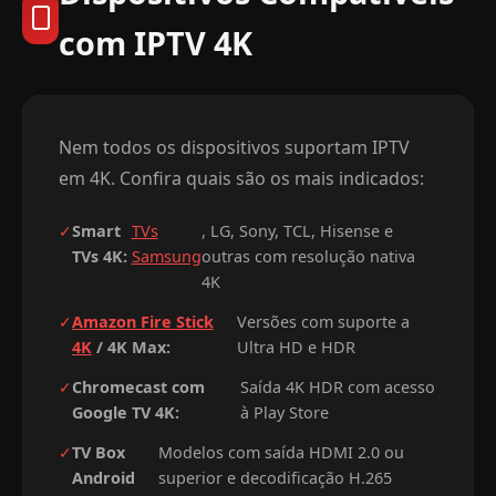
com IPTV 4K
Nem todos os dispositivos suportam IPTV
em 4K. Confira quais são os mais indicados:
✓
Smart
TVs
, LG, Sony, TCL, Hisense e
TVs 4K:
Samsung
outras com resolução nativa
4K
✓
Amazon Fire Stick
Versões com suporte a
4K
/ 4K Max:
Ultra HD e HDR
✓
Chromecast com
Saída 4K HDR com acesso
Google TV 4K:
à Play Store
✓
TV Box
Modelos com saída HDMI 2.0 ou
Android
superior e decodificação H.265