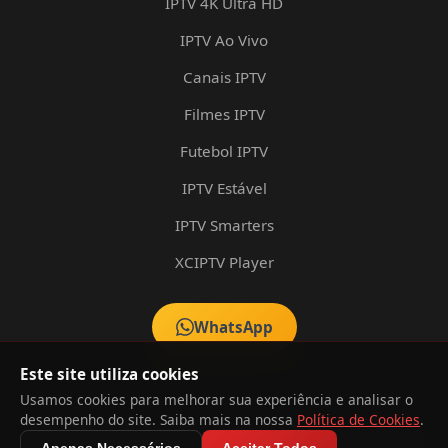
IPTV 4K Ultra HD
IPTV Ao Vivo
Canais IPTV
Filmes IPTV
Futebol IPTV
IPTV Estável
IPTV Smarters
XCIPTV Player
WhatsApp
Este site utiliza cookies
Usamos cookies para melhorar sua experiência e analisar o
desempenho do site. Saiba mais na nossa
Política de Cookies
.
© 2026 Teste IPTV PlayPRO. Todos os direitos reservados.