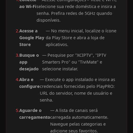
ao Wi-Fi
selecione sua rede doméstica e insira a
senha. Prefira redes de 5GHz quando
disponíveis.
2.
Acesse a
— No menu inicial, localize o ícone
Google Play
da Play Store e abra a loja de
Store
aplicativos.
3.
Busque o
— Pesquise por "XCIPTV", "IPTV
app
Smarters Pro" ou "TiviMate" e
desejado
selecione instalar.
4.
Abra e
— Execute o app instalado e insira as
configure
credenciais fornecidas pelo PlayPRO:
URL do servidor, nome de usuário e
senha.
5.
Aguarde o
— A lista de canais será
carregamento
carregada automaticamente.
Navegue pelas categorias e
adicione seus favoritos.