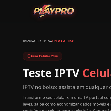
Início
▸
Guia IPTV
▸
IPTV Celular
Guia Celular 2026
Teste IPTV
Celul
IPTV no bolso: assista em qualquer 
Transforme seu celular em uma TV portátil co
leves, saiba como economizar dados móveis e 
conteúdo do celular para a televisão. Compatí