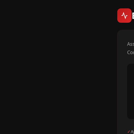
As
Co
✓
A