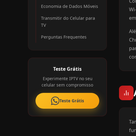
Co
Economia de Dados Móveis
Wi-
em
Transmitir do Celular para
TV
Alé
Perguntas Frequentes
Ch
par
co
Teste Grátis
Experimente IPTV no seu
celular sem compromisso
Teste Grátis
Ta
fun