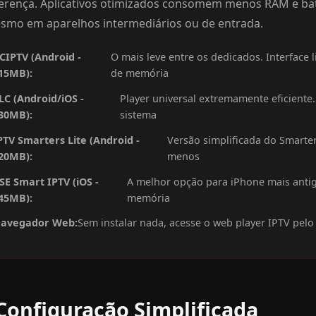
ferença. Aplicativos otimizados consomem menos RAM e bat
smo em aparelhos intermediários ou de entrada.
CIPTV (Android -
O mais leve entre os dedicados. Interfac
15MB):
de memória
LC (Android/iOS -
Player universal extremamente eficien
30MB):
sistema
PTV Smarters Lite (Android -
Versão simplificada do Smarte
20MB):
menos
SE Smart IPTV (iOS -
A melhor opção para iPhone mais antig
45MB):
memória
avegador Web:
Sem instalar nada, acesse o web player IPTV pelo
Configuração Simplificada