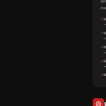
di
me
✓
X
~
✓
V
~
✓
I
~
✓
G
~
✓
N