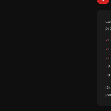
Co
pr
✓
P
✓
P
✓
P
✓
P
✓
P
Dic
per