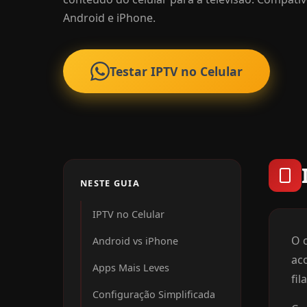
Android e iPhone.
Testar IPTV no Celular
NESTE GUIA
IPTV no Celular
O c
Android vs iPhone
ac
Apps Mais Leves
fil
Configuração Simplificada