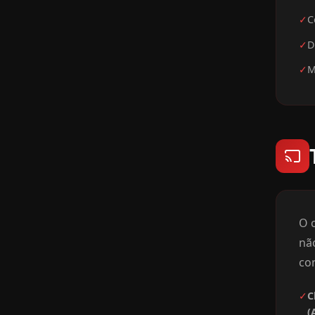
✓
C
✓
D
✓
M
O c
nã
con
✓
C
(